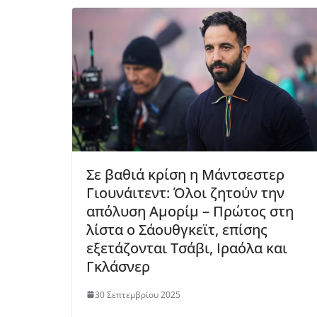
Σε βαθιά κρίση η Μάντσεστερ
Γιουνάιτεντ: Όλοι ζητούν την
απόλυση Αμορίμ – Πρώτος στη
λίστα ο Σάουθγκεϊτ, επίσης
εξετάζονται Τσάβι, Ιραόλα και
Γκλάσνερ
30 Σεπτεμβρίου 2025