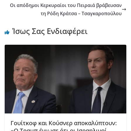
Οι απόδημοι Κερκυραίοι του Πειραιά βράβευσαν
τη Ρόδη Κράτσα – Τσαγκαροπούλου
Ίσως Σας Ενδιαφέρει
Γουίτκοφ και Κούσνερ αποκαλύπτουν:
«Ο Τραμπ ένιωσε ότι οι Ισραηλινοί