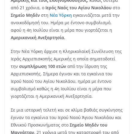
Αμερικής και τους Ελληνορθοδόξους,
καθώς ύστερα
από 21 χρόνια, ο
Ιερός Ναός του Αγίου Νικολάου
στο
Σημείο Μηδέν
στη
Νέα Υόρκη
εγκαινιάζεται μετά την
ανοικοδόμησή του. Ημέρα με έντονο συμβολισμό,
αφού η 4η Ιουλίου είναι η μέρα που γιορτάζεται η
Αμερικανική Ανεξαρτησία.
Στην Νέα Υόρκη άρχισε η Κληρικολαϊκή Συνέλευση της
Ιεράς Αρχιεπισκοπής Αμερικής η οποία σηματοδοτεί
την
συμπλήρωση 100 ετών
από την ίδρυση της
Αρχιεπισκοπής. Σήμερα έγιναν και τα εγκαίνια του
Ιερού Ναού του Αγίου Νικολάου, ημέρα με έντονο
συμβολισμό καθώς η 4η Ιουλίου είναι η μέρα που
γιορτάζεται η Αμερικανική Ανεξαρτησία.
Σε μια ιστορική τελετή και σε κλίμα βαθιάς συγκίνησης
έγιναν τα εγκαίνια του Ιερού Ναού Άγιου Νικολάου και
Εθνικού Προσκυνήματος στο
Σημείο Μηδέν του
Μανχάτταν
, 21 χρόνια μετά την καταστροφή του από